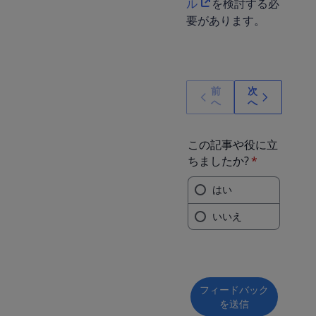
ル
を検討する必
要があります。
前
次
へ
へ