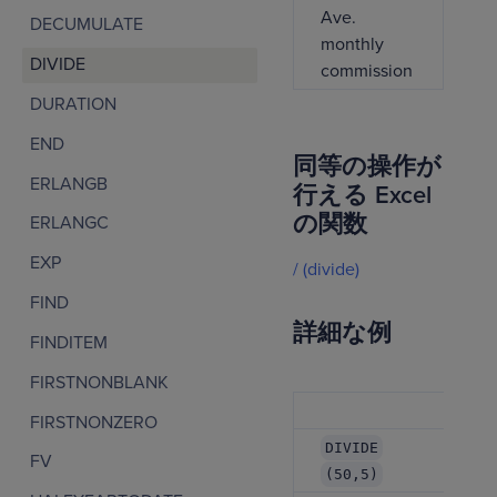
Ave.
20
DECUMULATE
monthly
DIVIDE
commission
DURATION
END
同等の操作が
ERLANGB
行える Excel
の関数
ERLANGC
EXP
/ (divide)
FIND
詳細な例
FINDITEM
FIRSTNONBLANK
FIRSTNONZERO
DIVIDE
FV
(50,5)