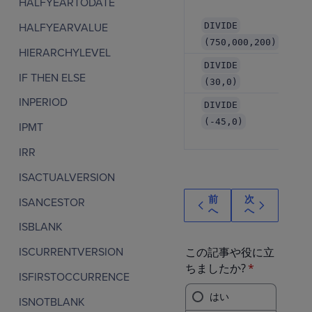
HALFYEARTODATE
DIVIDE
HALFYEARVALUE
(750,000,200)
HIERARCHYLEVEL
DIVIDE
IF THEN ELSE
(30,0)
INPERIOD
DIVIDE
(-45,0)
IPMT
IRR
ISACTUALVERSION
前
次
ISANCESTOR
へ
へ
ISBLANK
ISCURRENTVERSION
ISFIRSTOCCURRENCE
ISNOTBLANK