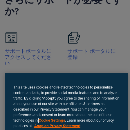
さらにサポートが必要です
か?
サポートポータルに
サポート ポータルに
アクセスしてくださ
登録
い
This site uses cookies and related technologies to personalize
content and ads, to provide social media features and to analyze
traffic. By clicking "Accept", you agree to the sharing of information
about your use of our site with our affiliates & partners as
電話
described in our Privacy Statement. You can manage your
preferences and consent or learn more about the use of these
technologies in
Cookie Settings
. Learn more about our privacy
practices at
Anaplan Privacy Statement
免責事項