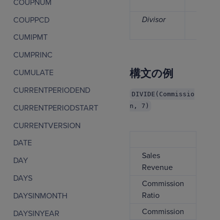
COUPNUM
Divisor
数
COUPPCD
値
CUMIPMT
CUMPRINC
構文の例
CUMULATE
CURRENTPERIODEND
DIVIDE(Commissio
n, 7)
CURRENTPERIODSTART
CURRENTVERSION
Le
DATE
Sales
50
DAY
Revenue
DAYS
Commission
.
Ratio
DAYSINMONTH
Commission
2,
DAYSINYEAR