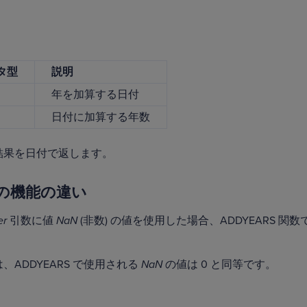
タ型
説明
年を加算する日付
日付に加算する年数
数は結果を日付で返します。
の機能の違い
er
引数に値
NaN
(非数) の値を使用した場合、ADDYEARS 関数
では、ADDYEARS で使用される
NaN
の値は 0 と同等です。