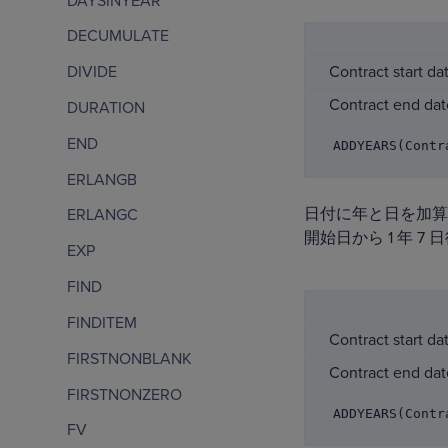
DAYSINYEAR
DECUMULATE
Contract start da
DIVIDE
Contract end dat
DURATION
END
ADDYEARS(Contr
ERLANGB
日付に年と日を加算
ERLANGC
開始日から 1 年 
EXP
FIND
FINDITEM
Contract start da
FIRSTNONBLANK
Contract end dat
FIRSTNONZERO
ADDYEARS(Contr
FV